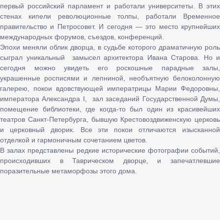
первый российский парламент и работали университеты. В этих
стенах кипели революционные толпы, работали Временное
правительство и Петросовет. И сегодня — это место крупнейших
международных форумов, съездов, конференций.
Эпохи меняли облик дворца, в судьбе которого драматичную роль
сыграл уникальный замысел архитектора Ивана Старова. Но и
сегодня можно увидеть его роскошные парадные залы,
украшенные росписями и лепниной, необъятную белоколонную
галерею, покои вдовствующей императрицы Марии Федоровны,
императора Александра I, зал заседаний Государственной Думы,
помещение библиотеки, где когда-то был один из красивейших
театров Санкт-Петербурга, бывшую Крестовоздвиженскую церковь
и церковный дворик. Все эти покои отличаются изысканной
отделкой и гармоничным сочетанием цветов.
В залах представлены редкие исторические фотографии событий,
происходивших в Таврическом дворце, и запечатлевшие
поразительные метаморфозы этого дома.