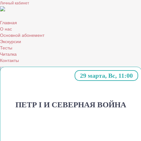
Личный кабинет
Главная
О нас
Основной абонемент
Экскурсии
Тесты
Читалка
Контакты
29 марта, Вс, 11:00
Мои события
ПЕТР I И СЕВЕРНАЯ ВОЙНА
Чтобы оплатить бронирование, введите свой номер телефона
и нажмите «МОИ СОБЫТИЯ»