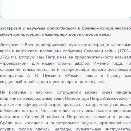
экскурсия с научным сотрудником в Военно-исторического
музея артиллерии, инженерных войск и войск связи
Экскурсия в Военно-исторический музея артиллерии, инженерных
войск и войск связи посвящена событиям Северной войны (1700–
1721 гг.), которую сам Петр из-за ее продолжительности называл
«троекратной» для нашей страны школой. Именно тогда, по
словам не только поэта, но и историографа первого российского
императора А. С. Пушкина, «Россия вошла в Европу, как
спущенный корабль, при стуке топора и громе пушек».
На прогулке с научным сотрудником можно будет увидеть
подлинные мемориальные вещи Императора Петра Алексеевича –
его камзол, офицерский шарф, протазан, с которым он участвовал
в Азовских походах, большое количество уникальных исторических
памятников Северной войны и Петровского времени в целом.
Среди них холодное и огнестрельное оружие, артиллерийские
орудия, форма одежды, награды, музыкальные инструменты,