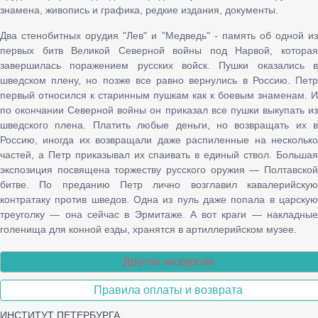
знамена, живопись и графика, редкие издания, документы.
Два стенобитных орудия "Лев" и "Медведь" - память об одной из
первых битв Великой Северной войны под Нарвой, которая
завершилась поражением русских войск. Пушки оказались в
шведском плену, но позже все равно вернулись в Россию. Петр
первый относился к старинным пушкам как к боевым знаменам. И
по окончании Северной войны он приказал все пушки выкупать из
шведского плена. Платить любые деньги, но возвращать их в
Россию, иногда их возвращали даже распиленные на несколько
частей, а Петр приказывал их спаивать в единый ствол. Большая
экспозиция посвящена торжеству русского оружия — Полтавской
битве. По преданию Петр лично возглавил кавалерийскую
контратаку против шведов. Одна из пуль даже попала в царскую
треуголку — она сейчас в Эрмитаже. А вот краги — накладные
голенища для конной езды, хранятся в артиллерийском музее.
Другие экскурсии
Правила оплаты и возврата
ИНСТИТУТ ПЕТЕРБУРГА