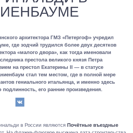
НИЕНБАУМЕ
янского архитектора ГМЗ «Петергоф» учредил
ме, где зодчий трудился более двух десятков
тектора «малого двора», как тогда именовали
следника престола великого князя Петра
ием на престол Екатерины II — в статусе
ниенбаум стал тем местом, где в полной мере
антов гениального итальянца, и именно здесь
ю подлинность, его ранние произведения.
инальди в России являются
Почётные въездные
т. На флажке-флюгере высечена дата строительства