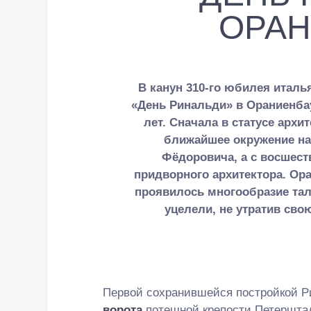
ОРА
В канун 310-го юбилея италь
«День Ринальди» в Ораниенбау
лет. Сначала в статусе архи
ближайшее окружение на
Фёдоровича, а с восшеств
придворного архитектора. Ора
проявилось многообразие тал
уцелели, не утратив сво
Первой сохранившейся постройкой Р
ворота
потешной крепости Петерштад