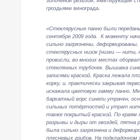
золочёной резьбой, имитирующей ст
гроздьями винограда.
«Стеклярусные панно были передан
сентябре 2009 года. К моменту на
сильно загрязнены, деформированы,
стеклярусных низок [низки — нити, 
провисли, во многих местах оборва
стеклянных трубочек. Вышивка син
записями краской. Краска лежала п
корку, и, практически закрывая пе
искажала цветовую гамму панно. М
бархатный ворс синели утрачен, ос
сильных потёртостей и утрат ните
также покрытый краской. По краям 
разрывы и дыры от гвоздей, пятна 
была сильно загрязнена и деформир
плесневых грибов. На подкладочном