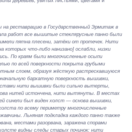
волы деревьев, увитых листьями, цветами и
ы на реставрацию в Государственный Эрмитаж в
чала работ все вышитые стеклярусные панно были
 имели пятна плесени, затёки от протечек. Нити
на которых что-либо нанизано] ослабли, низки
лись. По краям были многочисленные осыпи
елью по всей поверхности покрыта грубыми
лотным слоем, образуя жёсткую растрескавшуюся
рвоначальную бархатную поверхность вышивки,
естами нити вышивки были сильно вытерты,
нова нитей истончена, нити вытянуты. В местах
й синели был виден холст — основа вышивки,
холста по всему периметру многочисленные
ржавчины. Льняная подкладка каждого панно также
ована, местами разорвана, заражена спорами
 холсте видны следы старых починок: нити