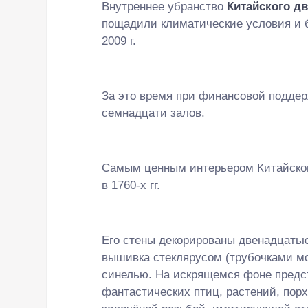
Внутреннее убранство
Китайского д
пощадили климатические условия и б
2009 г.
За это время при финансовой подде
семнадцати залов.
Самым ценным интерьером Китайског
в 1760-х гг.
Его стены декорированы двенадцатью
вышивка стеклярусом (трубочками м
синелью. На искрящемся фоне предс
фантастических птиц, растений, пор