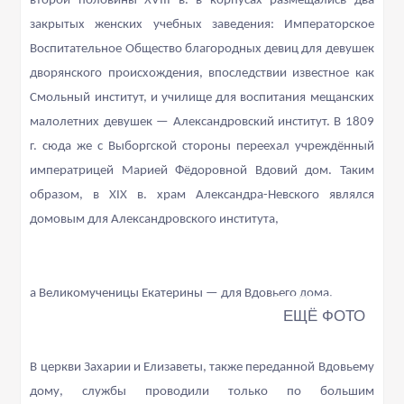
второй половины XVIII в. в корпусах размещались два
закрытых женских учебных заведения: Императорское
Воспитательное Общество благородных девиц для девушек
дворянского происхождения, впоследствии известное как
Смольный институт, и училище для воспитания мещанских
малолетних девушек — Александровский институт. В 1809
г. сюда же с Выборгской стороны переехал учреждённый
императрицей Марией Фёдоровной Вдовий дом. Таким
образом, в XIX в. храм Александра-Невского являлся
домовым для Александровского института,
а Великомученицы Екатерины — для Вдовьего дома.
В церкви Захарии и Елизаветы, также переданной Вдовьему
дому, службы проводили только по большим