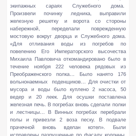
экипажных сараях Служебного дома.
Произвели починку ледника, выправили
железную решетку и ворота со стороны
набережной, переделали поврежденную
мостовую вокруг дворца и Служебного дома.
«Для отливания воды из погребов по
повелению Его Императорского высочества
Михаила Павловича откомандировано было в
течение ноября 222 человека рядовых из
Преображенского полка… Было нанято 176
вольнонаемных поденщиков… Для очистки от
мусора и воды было куплено 2 насоса, 50
ведер и 20 леек. Для осушки поставлена
железная печь. В погребах вновь сделали полки
и лестницы… В Винных погребах перебрали
полы и привезли 2 воза песку. В подвале
прачечной вновь вделан котел». Были
исправлены разрушенные по фасаду колонны,