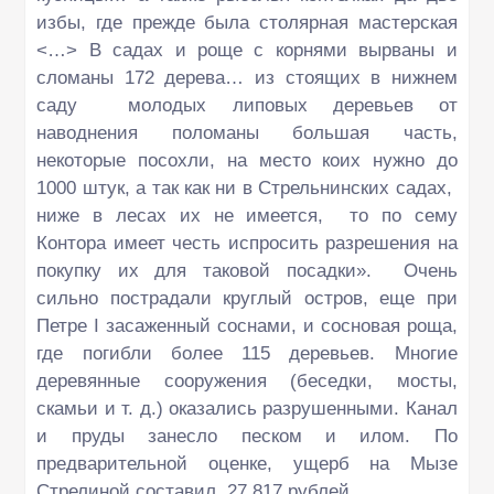
избы, где прежде была столярная мастерская
<…> В садах и роще с корнями вырваны и
сломаны 172 дерева… из стоящих в нижнем
саду молодых липовых деревьев от
наводнения поломаны большая часть,
некоторые посохли, на место коих нужно до
1000 штук, а так как ни в Стрельнинских садах,
ниже в лесах их не имеется, то по сему
Контора имеет честь испросить разрешения на
покупку их для таковой посадки». Очень
сильно пострадали круглый остров, еще при
Петре I засаженный соснами, и сосновая роща,
где погибли более 115 деревьев. Многие
деревянные сооружения (беседки, мосты,
скамьи и т. д.) оказались разрушенными. Канал
и пруды занесло песком и илом. По
предварительной оценке, ущерб на Мызе
Стрелиной составил 27 817 рублей.