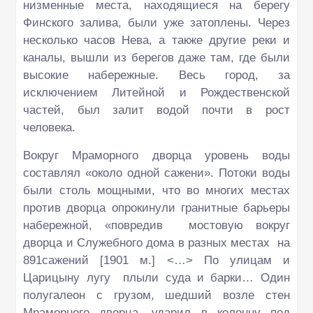
низменные места, находящиеся на берегу
Финского залива, были уже затоплены. Через
несколько часов Нева, а также другие реки и
каналы, вышли из берегов даже там, где были
высокие набережные. Весь город, за
исключением Литейной и Рождественской
частей, был залит водой почти в рост
человека.
Вокруг Мраморного дворца уровень воды
составлял «около одной сажени». Потоки воды
были столь мощными, что во многих местах
против дворца опрокинули гранитные барьеры
набережной, «повредив мостовую вокруг
дворца и Служебного дома в разных местах на
891сажений [1901 м.] <…> По улицам и
Царицыну лугу плыли суда и барки… Один
полугалеон с грузом, шедший возле стен
Мраморного дворца, ударил в колонну под