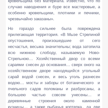
кровельщика без материала. Известно, что по
случаю наводнения и буре все мастеровые, а
особенно кровельщики, плотники и печники,
чрезвычайно заказаны».
Но гораздо сильнее была повреждена
прилегающая территория. «В Мызе Стрелиной
опустошения, произошедшие от сего
несчастья, весьма значительны; вода затопила
всю нижнюю слободу, называемую Ново-
Стрельною… Хозяйственный двор со всеми
сараями снесен до основания… сверх оного на
хозяйственном дворе находящийся угольный
сарай водой снесен, и весь уголь разнесен
водою… мосты и заборы от ботанического и
пчельного садов поломаны и разбросаны, а
большею частью совсем унесены… и
деревянные строения около каменной
кузницы… а также рыбачья коптелка.. да две