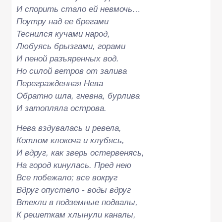
И спорить стало ей невмочь…
Поутру над ее брегами
Теснился кучами народ,
Любуясь брызгами, горами
И пеной разъяренных вод.
Но силой ветров от залива
Перегражденная Нева
Обратно шла, гневна, бурлива
И затопляла острова.
Нева вздувалась и ревела,
Котлом клокоча и клубясь,
И вдруг, как зверь остервенясь,
На город кинулась. Пред нею
Все побежало; все вокруг
Вдруг опустело - воды вдруг
Втекли в подземные подвалы,
К решеткам хлынули каналы,