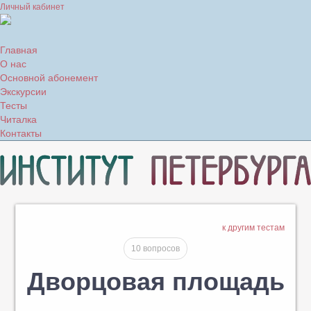
Личный кабинет
Главная
О нас
Основной абонемент
Экскурсии
Тесты
Читалка
Контакты
к другим тестам
10 вопросов
Дворцовая площадь