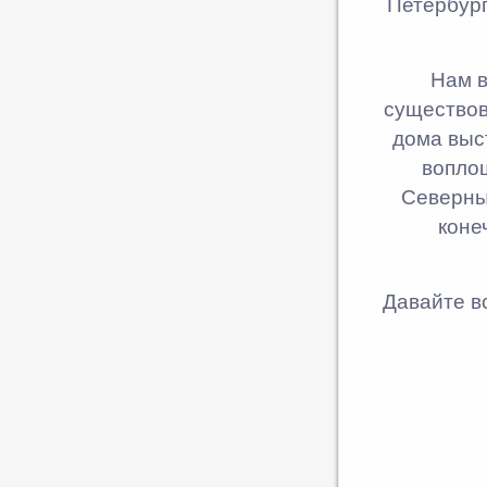
Петербург
Нам в
существов
дома выс
вопло
Северны
коне
Давайте в