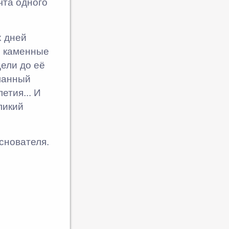
чта одного
х дней
е каменные
ели до её
ланный
тия... И
ликий
снователя.