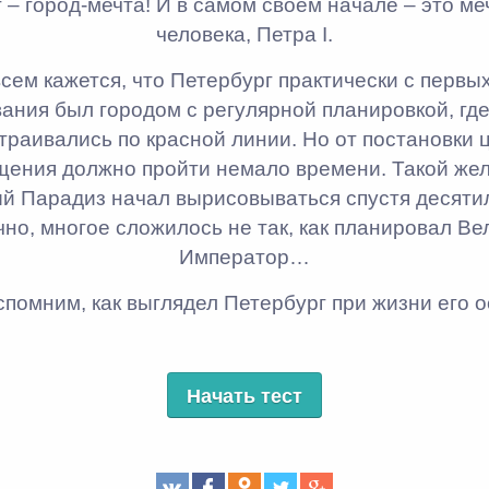
 – город-мечта! И в самом своём начале – это ме
человека, Петра I.
сем кажется, что Петербург практически с первы
ания был городом с регулярной планировкой, гд
траивались по красной линии. Но от постановки ц
щения должно пройти немало времени. Такой же
й Парадиз начал вырисовываться спустя десятиле
чно, многое сложилось не так, как планировал Ве
Император…
спомним, как выглядел Петербург при жизни его о
Начать тест