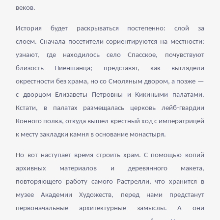
веков.
История будет раскрываться постепенно: слой за
слоем. Сначала посетители сориентируются на местности:
узнают, где находилось село Спасское, почувствуют
близость Ниеншанца; представят, как выглядели
окрестности без храма, но со Смоляным двором, а позже —
с дворцом Елизаветы Петровны и Кикиными палатами.
Кстати, в палатах размещалась церковь лейб-гвардии
Конного полка, откуда вышел крестный ход с императрицей
к месту закладки камня в основание монастыря.
Но вот наступает время строить храм. С помощью копий
архивных материалов и деревянного макета,
повторяющего работу самого Растрелли, что хранится в
музее Академии Художеств, перед нами предстанут
первоначальные архитектурные замыслы. А они