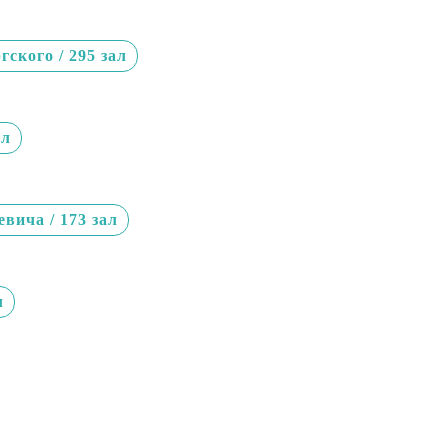
ского / 295 зал
ал
вича / 173 зал
л