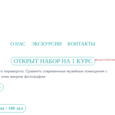
О НАС
ЭКСКУРСИИ
КОНТАКТЫ
ОТКРЫТ НАБОР НА 1 КУРС
к другим статьям #сквозьстолетие
кого переворота. Сравнить современные музейные помещения с
я этим жанром фотографии.
л
 / 186 зал