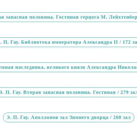
вая запасная половина. Гостиная герцога М. Лейхтенберг
. П. Гау. Библиотека императора Александра II / 172 з
иемная наследника, великого князя Александра Николае
Э. П. Гау. Вторая запасная половина. Гостиная / 279 за
Э. П. Гау. Аполлонов зал Зимнего дворца / 260 зал