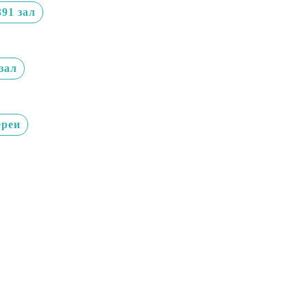
391 зал
зал
ереи