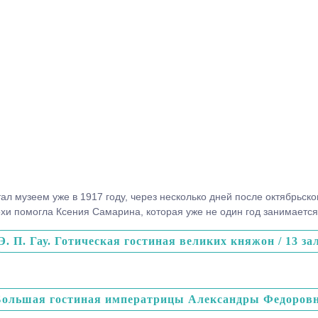
л музеем уже в 1917 году, через несколько дней после октябрьс
хи помогла Ксения Самарина, которая уже не один год занимаетс
Э. П. Гау. Готическая гостиная великих княжон / 13 за
. Большая гостиная императрицы Александры Федоровны