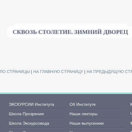
Домовые и лаврские храмы
СКВОЗЬ СТОЛЕТИЕ. ЗИМНИЙ ДВОРЕЦ
Царская семья в Федоровском городке
Учебные заведения
Новая Ладога
АЛО СТРАНИЦЫ
|
НА ГЛАВНУЮ СТРАНИЦУ
|
НА ПРЕДЫДУЩУЮ СТ
ЭКСКУРСИИ Института
Об Институте
Школа Прозрения
Наши лекторы
Школа Экскурсовода
Наши выпускники