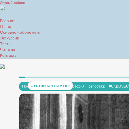
Личный кабинет
Главная
О нас
Основной абонемент
Экскурсии
Тесты
Читалка
Контакты
#сквозьстолетие
#сквозьстолетие
#сквозьстолетие
#сквозьстолетие
#сквозьстолетие
Показывать:
все статьи
история
репортаж
#СКВОЗЬ